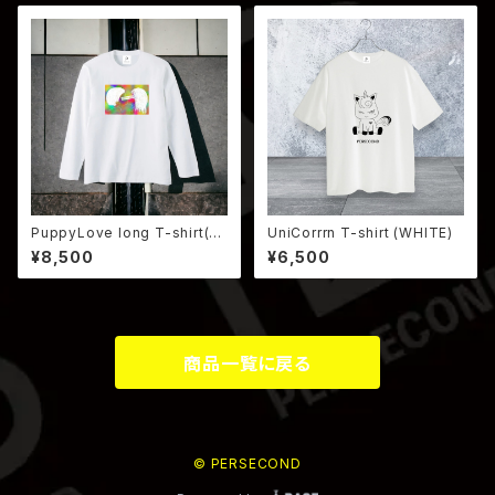
PuppyLove long T-shirt(W
UniCorrrn T-shirt (WHITE)
HITE)
¥8,500
¥6,500
商品一覧に戻る
© PERSECOND