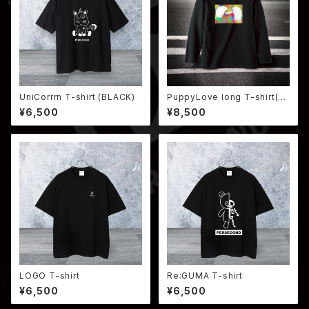
UniCorrrn T-shirt (BLACK)
PuppyLove long T-shirt(BL
ACK)
¥6,500
¥8,500
LOGO T-shirt
Re:GUMA T-shirt
¥6,500
¥6,500