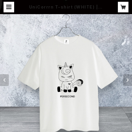
UniCorrrn T-shirt (WHITE) | P
ERSECOND