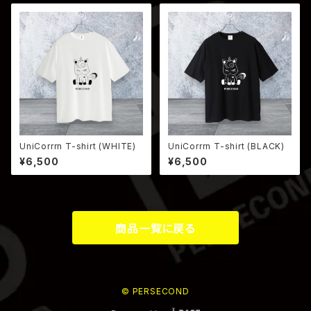
UniCorrrn T-shirt (WHITE)
UniCorrrn T-shirt (BLACK)
¥6,500
¥6,500
商品一覧に戻る
© PERSECOND