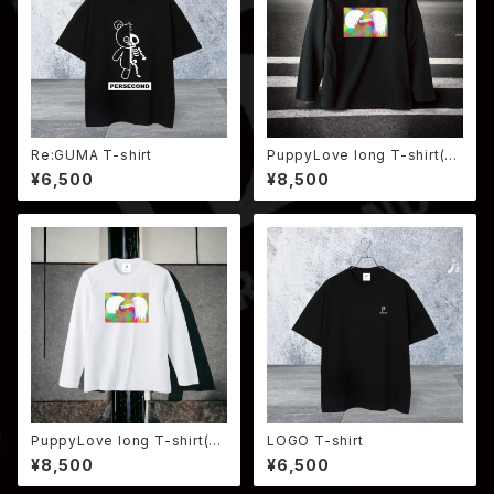
Re:GUMA T-shirt
PuppyLove long T-shirt(BL
ACK)
¥6,500
¥8,500
PuppyLove long T-shirt(W
LOGO T-shirt
HITE)
¥8,500
¥6,500